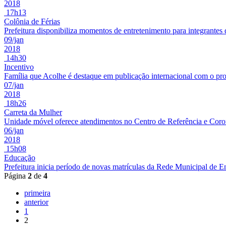
2018
17h13
Colônia de Férias
Prefeitura disponibiliza momentos de entretenimento para integrantes 
09/jan
2018
14h30
Incentivo
Família que Acolhe é destaque em publicação internacional com o p
07/jan
2018
18h26
Carreta da Mulher
Unidade móvel oferece atendimentos no Centro de Referência e Cor
06/jan
2018
15h08
Educação
Prefeitura inicia período de novas matrículas da Rede Municipal de E
Página
2
de
4
primeira
anterior
1
2