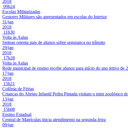
2018
09h24
Escolas Militarizadas
Gestores Militares são apresentados em escolas do Interior
31/jan
2018
11h30
Volta às Aulas
Smtran orienta pais de alunos sobre segurança no trânsito
29/jan
2018
17h28
Volta às Aulas
Rede municipal de ensino recebe alunos para início do ano letivo de 
17/jan
2018
15h21
Colônia de Férias
Crianças do Abrigo Infantil Pedra Pintada visitam o mini zoológico do
13/jan
2018
15h08
Ensino Estadual
Central de Matrículas inicia atendimento na segunda-feira
09/jan