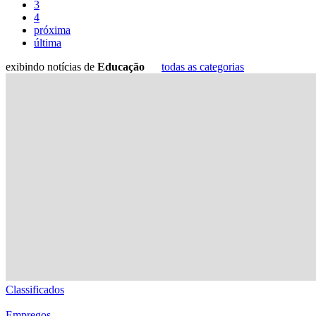
3
4
próxima
última
exibindo notícias de
Educação
todas as categorias
Classificados
Empregos