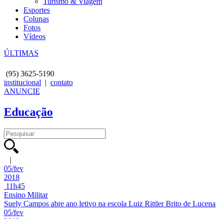
Turismo & Viagem
Esportes
Colunas
Fotos
Vídeos
ÚLTIMAS
(95)
3625-5190
institucional
|
contato
ANUNCIE
Educação
|
05/fev
2018
11h45
Ensino Militar
Suely Campos abre ano letivo na escola Luiz Rittler Brito de Lucena
05/fev