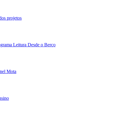
dos projetos
rograma Leitura Desde o Berço
onel Mota
nsino