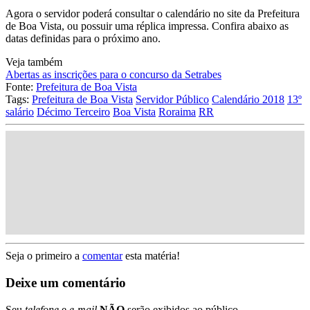
Agora o servidor poderá consultar o calendário no site da Prefeitura
de Boa Vista, ou possuir uma réplica impressa. Confira abaixo as
datas definidas para o próximo ano.
Veja também
Abertas as inscrições para o concurso da Setrabes
Fonte:
Prefeitura de Boa Vista
Tags:
Prefeitura de Boa Vista
Servidor Público
Calendário 2018
13º
salário
Décimo Terceiro
Boa Vista
Roraima
RR
Seja o primeiro a
comentar
esta matéria!
Deixe um comentário
Seu
telefone
e
e-mail
NÃO
serão exibidos ao público.