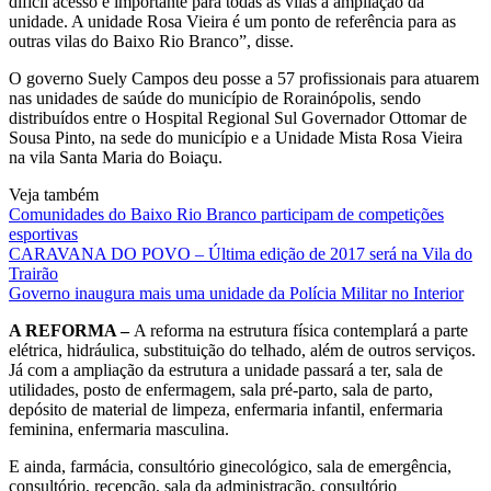
difícil acesso é importante para todas as vilas a ampliação da
unidade. A unidade Rosa Vieira é um ponto de referência para as
outras vilas do Baixo Rio Branco”, disse.
O governo Suely Campos deu posse a 57 profissionais para atuarem
nas unidades de saúde do município de Rorainópolis, sendo
distribuídos entre o Hospital Regional Sul Governador Ottomar de
Sousa Pinto, na sede do município e a Unidade Mista Rosa Vieira
na vila Santa Maria do Boiaçu.
Veja também
Comunidades do Baixo Rio Branco participam de competições
esportivas
CARAVANA DO POVO – Última edição de 2017 será na Vila do
Trairão
Governo inaugura mais uma unidade da Polícia Militar no Interior
A REFORMA –
A reforma na estrutura física contemplará a parte
elétrica, hidráulica, substituição do telhado, além de outros serviços.
Já com a ampliação da estrutura a unidade passará a ter, sala de
utilidades, posto de enfermagem, sala pré-parto, sala de parto,
depósito de material de limpeza, enfermaria infantil, enfermaria
feminina, enfermaria masculina.
E ainda, farmácia, consultório ginecológico, sala de emergência,
consultório, recepção, sala da administração, consultório