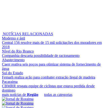
NOTÍCIAS RELACIONADAS
Moderno e ágil
Central 156 resolve mais de 15 mil solicitações dos moradores em
2018
Nível do Rio Branco
Companhia descarta possibilidade de racionamento
Abastecimento
Caerr reativa seis poços para otimizar sistema de fornecimento de
água
Sul do Estado
Femarh realiza ação para combater extração ilegal de madeira
Pacaraima
CBMRR resgata equipe de ciclistas que estava perdida desde
domingo
mais notícias de
Região
todas as categorias