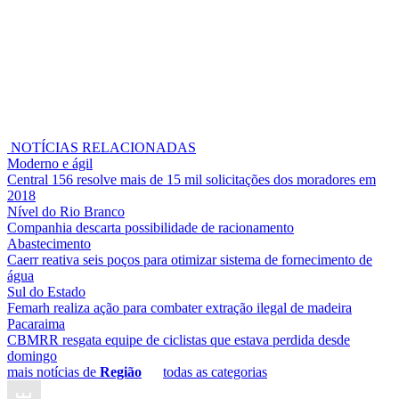
NOTÍCIAS RELACIONADAS
Moderno e ágil
Central 156 resolve mais de 15 mil solicitações dos moradores em
2018
Nível do Rio Branco
Companhia descarta possibilidade de racionamento
Abastecimento
Caerr reativa seis poços para otimizar sistema de fornecimento de
água
Sul do Estado
Femarh realiza ação para combater extração ilegal de madeira
Pacaraima
CBMRR resgata equipe de ciclistas que estava perdida desde
domingo
mais notícias de
Região
todas as categorias