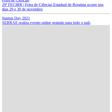
Feira de Ciências
29ª FECIRR | Feira de Ciências Estadual de Roraima ocorre nos
dias 29 e 30 de novembro
Startup Day 2021
SEBRAE realiza evento online gratuito para todo o país