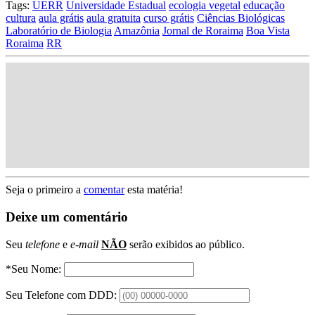
Tags:
UERR
Universidade Estadual
ecologia vegetal
educação
cultura
aula grátis
aula gratuita
curso grátis
Ciências Biológicas
Laboratório de Biologia
Amazônia
Jornal de Roraima
Boa Vista
Roraima
RR
Seja o primeiro a
comentar
esta matéria!
Deixe um comentário
Seu
telefone
e
e-mail
NÃO
serão exibidos ao público.
*Seu Nome:
Seu Telefone com DDD: