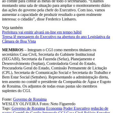
ao comitê para cobrar as metas de todo o secretariado. “Estamos
montando uma sala de situação para ampliar o monitoramento diário
das ações do governo pela chefe do Executivo. Com isso, vamos
aumentar a capacidade de produzir resultado a quem realmente
interessa: o cidadão”, disse Frederico Linhares.
Veja também
Prefeitura vai emitir alvará on-line em tempo hábil
Teresa lê mensagem do Executivo na abertura do ano Legislativa da
Câmara de Boa Vista
MEMBROS
– Integram o CGI como membros titulares os
secretários Casa Civil, Secretaria do Gabinete Institucional
(SEGABI), Secretaria da Fazenda (Sefaz), Planejamento e
Desenvolvimento (Seplan), Controladoria Geral do Estado,
Procuradoria Geral do Estado, Comissão Permanente de Licitação
(CPL), Secretaria de Comunicação Social e Secretaria do Trabalho e
Bem Estar Social (Setrabes). Representando a administração direta,
tem assento no comitê o presidente da Companhia de Água e Esgoto
de Roraima. Os adjuntos de todas essas pastas são membros
suplentes do CGI.
Fonte:
Governo de Roraima
WESLEY OLIVEIRA Fotos: Neto Figueredo
Tags:
Governo de Roraima
Economia
Poder Executivo
redução de
gastos
Comitê de Gestão Integrada
CGI
Casa Civil
Palácio Senador