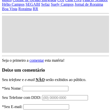
Hélio Campos
SEGABI
Sefaz
Suely Campos
Jornal de Roraima
Boa Vista
Roraima
RR
Seja o primeiro a
comentar
esta matéria!
Deixe um comentário
Seu
telefone
e
e-mail
NÃO
serão exibidos ao público.
*Seu Nome:
Seu Telefone com DDD:
*Seu E-mail: