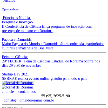
Veículos
Oportunidades
Principais Notícias
Pesquisa e Inovação
II Conferência de Ciência lança programa de inovação com
presença de ministro em Roraima
Paçoca e Damurida
Maior Paçoca do Mundo e Damurida são reconhecidas patrimônios
culturais e imateriais de Boa Vista
Feira de Ciências
29ª FECIRR | Feira de Ciências Estadual de Roraima ocorre nos
dias 29 e 30 de novembro
Startup Day 2021
SEBRAE realiza evento online gratuito para todo o país
anuncie
|
contate-nos
+55 (95)
3625-5190
contato@jornalderoraima.com.br