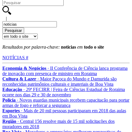
|
Resultados por palavra-chave:
noticias
em
todo o site
NOTÍCIAS #
Economia & Negócios
· II Conferência de Ciência lança programa
de inovação com presença de ministro em Roraima
Cultura & Lazer
· Maior Paçoca do Mundo e Damurida são
reconhecidas patrimônios culturais e imateriais de Boa Vista
Educação
· 29ª FECIRR | Feira de Ciências Estadual de Roraima
ocorre nos dias 29 e 30 de novembro
Polícia
· Novos guardas municipais recebem capacitação para portar
armas de fogo e reforçar a segurança
Esportes
· Mais de 20 mil pessoas participaram em 2018 das aulas
em Boa Vista
Região
· Central 156 resolve mais de 15 mil solicitações dos
moradores em 2018
Boa Vista
· Moradores e empresários melhoram perspectivas de