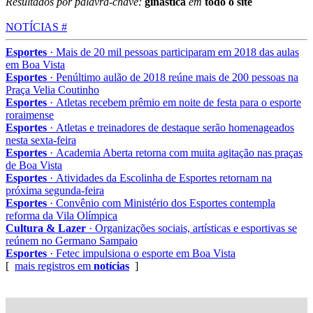
Resultados por palavra-chave:
ginastica
em
todo o site
NOTÍCIAS #
Esportes
· Mais de 20 mil pessoas participaram em 2018 das aulas
em Boa Vista
Esportes
· Penúltimo aulão de 2018 reúne mais de 200 pessoas na
Praça Velia Coutinho
Esportes
· Atletas recebem prêmio em noite de festa para o esporte
roraimense
Esportes
· Atletas e treinadores de destaque serão homenageados
nesta sexta-feira
Esportes
· Academia Aberta retorna com muita agitação nas praças
de Boa Vista
Esportes
· Atividades da Escolinha de Esportes retornam na
próxima segunda-feira
Esportes
· Convênio com Ministério dos Esportes contempla
reforma da Vila Olímpica
Cultura & Lazer
· Organizações sociais, artísticas e esportivas se
reúnem no Germano Sampaio
Esportes
· Fetec impulsiona o esporte em Boa Vista
[
mais registros em
notícias
]